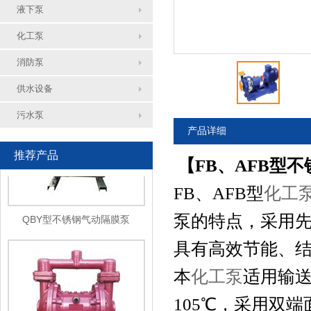
液下泵
化工泵
FPZ耐腐蚀自吸泵
消防泵
供水设备
污水泵
产品详细
推荐产品
【FB、AFB型不
FB、AFB型
化工
QBY型不锈钢气动隔膜泵
泵的特点，采用
具有高效节能、
本
化工泵
适用输送
105℃，采用双