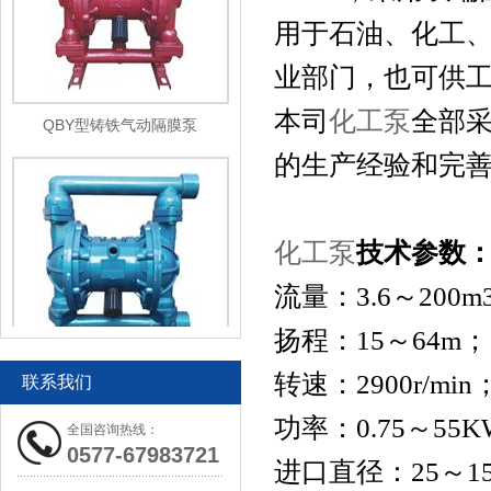
用于石油、化工
业部门，也可供
QBY型铸铁气动隔膜泵
本司
化工泵
全部
的生产经验和完
化工泵
技术参数
流量：3.6～200m
扬程：15～64m；
QBY铝合金气动隔膜泵
转速：2900r/min
联系我们
功率：0.75～55
全国咨询热线：
0577-67983721
进口直径：25～1