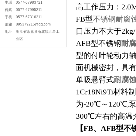
电话：
0577-67983721
高工作压力：2.0M
传真：
0577-67995211
FB型
不锈钢耐腐
手机：
0577-67316211
邮箱：
895379215@qq.com
口压力不大于2kg/
地址：
浙江省永嘉县瓯北镇五星工
业区
AFB型不锈钢
耐
QBY型工程塑料气动隔膜泵
型的付叶轮动力
面机械密封，具
单吸悬臂式
耐腐
1Cr18Ni9T
为-20℃～120
300℃左右的高温
QBY氟塑料气动隔膜泵
【FB、AFB型不