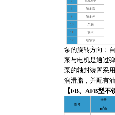
7
机械密封
QBY型铸铁气动隔膜泵
8
轴承盖
9
轴承体
10
泵轴
11
轴承
12
联轴节
泵的旋转方向：
泵与电机是通过
泵的轴封装置采
润滑脂，并配有
【FB、AFB型不
流量
型号
3
m
/h