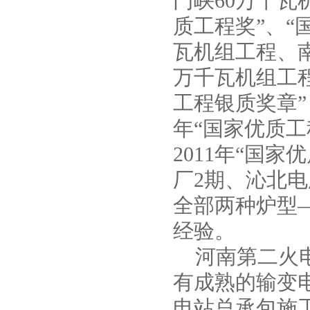
门峡60万千瓦
质工程奖”、“
瓦机组工程、南
FPZ耐腐蚀自吸泵
万千瓦机组工程
工程银质奖章”
年“国家优质工
2011年“国
厂2期、沁北电
全部两种炉型—
经验。
IRG热水管道离心泵
河南第二火电
有成熟的输变
电站总承包施