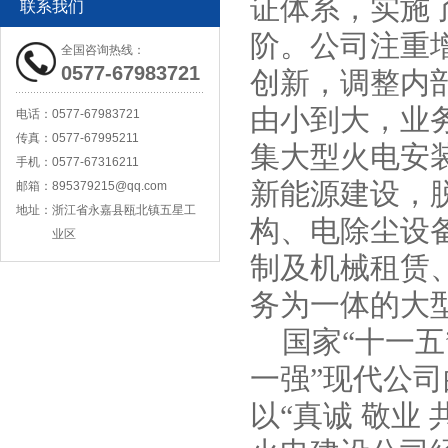
证体系，实施
联系我们
阶。公司注重
全国咨询热线：
0577-67983721
创新，调整内
由小到大，业
电话：
0577-67983721
传真：
0577-67995211
集大型火电安
手机：
0577-67316211
新能源建设，
邮箱：
895379215@qq.com
地址：
浙江省永嘉县瓯北镇五星工
构、电除尘设
业区
YW立式无堵塞液下污水泵
制及机械租赁
务为一体的大
国家“十一五
一强”现代公
以“真诚 敬业