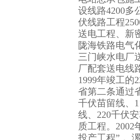
设线路4200多
伏线路工程25
送电工程、新密
xbd-l立式单级消防喷淋泵
陇海铁路电气
三门峡水电厂
厂配套送电线
1999年竣工
省第二条通过省
千伏苗留线、1
线、220千伏
IH型卧式耐腐蚀化工离心泵
质工程。200
投产工程”， 