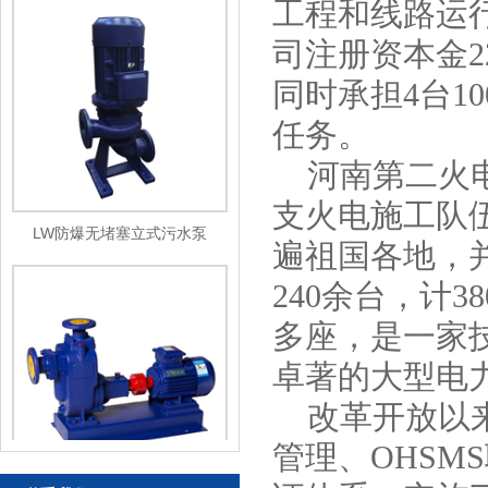
工程和线路运
司注册资本金2
同时承担4台1
任务。
河南第二火电
支火电施工队
LW防爆无堵塞立式污水泵
遍祖国各地，
240余台，计3
多座，是一家
卓著的大型电
改革开放以来，
管理、OHSM
ZW型无堵塞自吸式污水泵